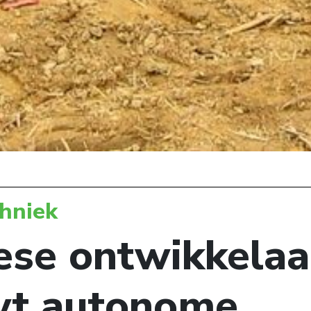
hniek
ese ontwikkelaa
t autonome