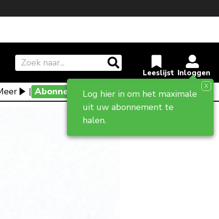
X
Meer
|
Abonneevoordeel
Log hier in om het maximale
uit uw abonnement te
halen.