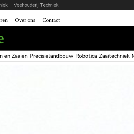
niek
Veehouderij Techniek
eren
Over ons
Contact
n en Zaaien
Precisielandbouw
Robotica
Zaaitechniek