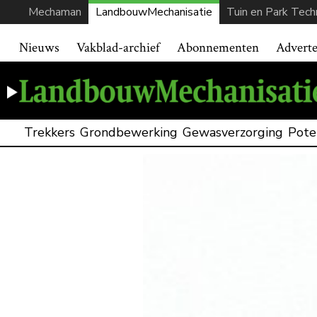
Mechaman
LandbouwMechanisatie
Tuin en Park Tech
Nieuws
Vakblad-archief
Abonnementen
Advert
Trekkers
Grondbewerking
Gewasverzorging
Pote