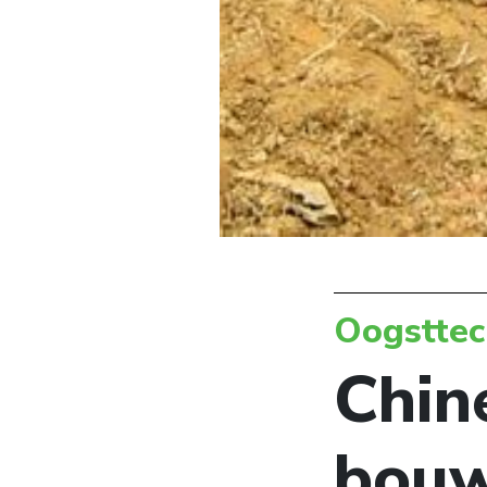
Oogsttec
Chin
bouw