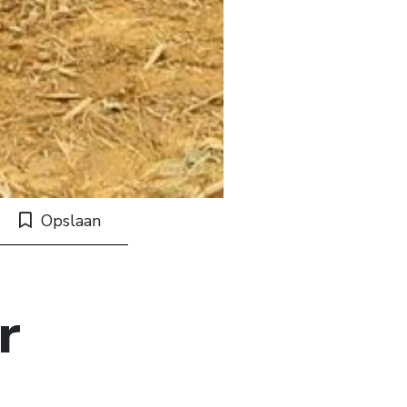
Opslaan
r