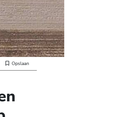
Opslaan
nen
p