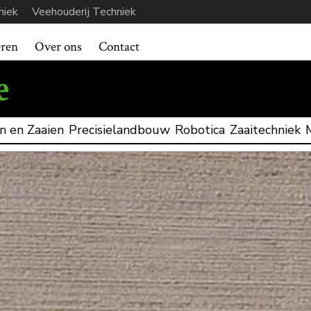
niek
Veehouderij Techniek
eren
Over ons
Contact
n en Zaaien
Precisielandbouw
Robotica
Zaaitechniek