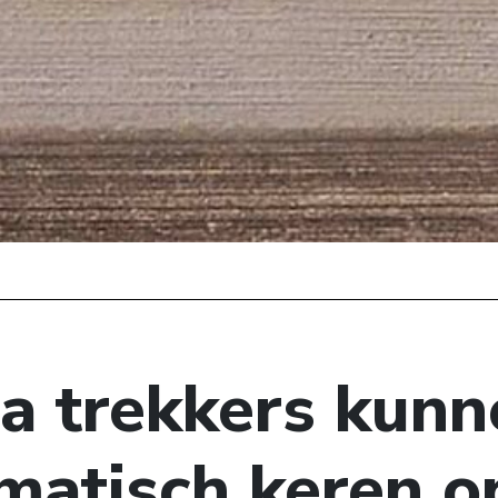
ra trekkers kun
matisch keren o