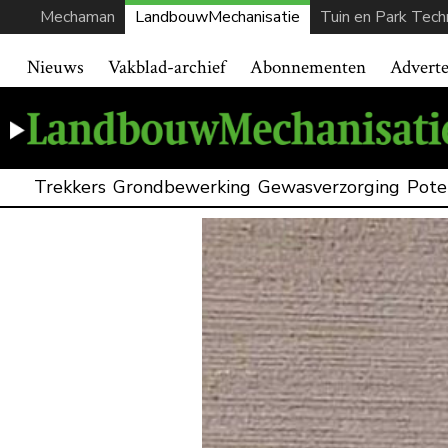
Mechaman
LandbouwMechanisatie
Tuin en Park Tech
Nieuws
Vakblad-archief
Abonnementen
Advert
Trekkers
Grondbewerking
Gewasverzorging
Pote