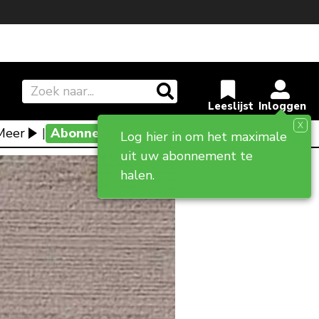
X
Meer
|
Abonneevoordeel
Log hier in om het maximale
uit uw abonnement te
halen.