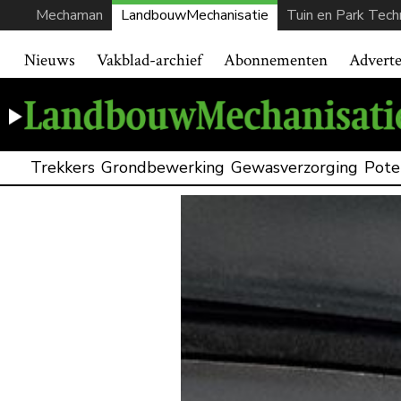
Mechaman
LandbouwMechanisatie
Tuin en Park Tech
Nieuws
Vakblad-archief
Abonnementen
Advert
Trekkers
Grondbewerking
Gewasverzorging
Pote