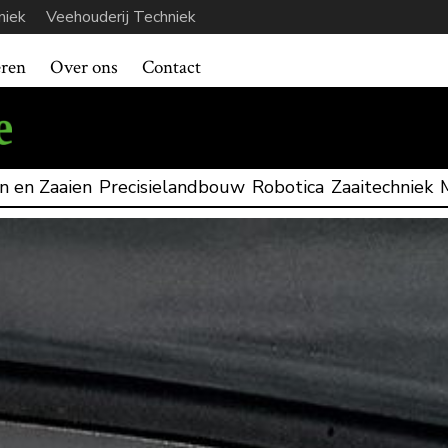
niek
Veehouderij Techniek
eren
Over ons
Contact
n en Zaaien
Precisielandbouw
Robotica
Zaaitechniek