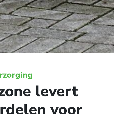
rzorging
one levert
rdelen voor