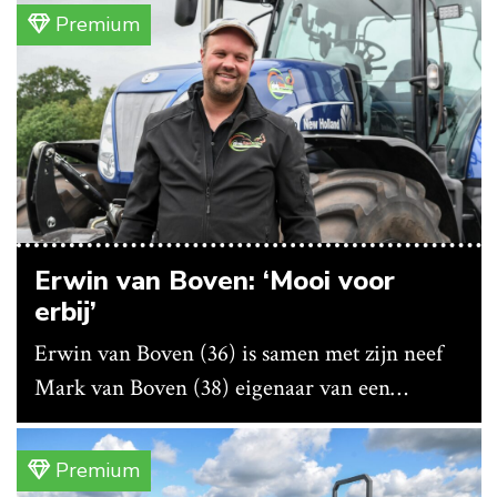
bedrijf ze nu in eigen huis.
Premium
Erwin van Boven: ‘Mooi voor
erbij’
Erwin van Boven (36) is samen met zijn neef
Mark van Boven (38) eigenaar van een
gemengd bedrijf in Erica (Dr.). Achter hun
akkerbouwbedrijf liggen de stallen waar ze
Premium
vleeskippen houden. In de schuur vooraan is