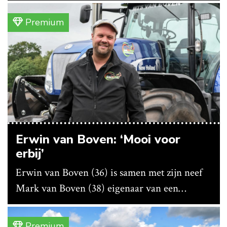
vanwege lange levertijden produceert het
bedrijf ze nu in eigen huis.
Premium
Erwin van Boven: ‘Mooi voor
erbij’
Erwin van Boven (36) is samen met zijn neef
Mark van Boven (38) eigenaar van een
gemengd bedrijf in Erica (Dr.). Achter hun
akkerbouwbedrijf liggen de stallen waar ze
Premium