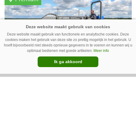
vleeskippen houden. In de schuur vooraan is
het qua trekkers allemaal blauw, waaronder de
New Holland T7070 voor de trekkertrek.
Deze website maakt gebruik van functionele en analytische cookies. Deze
cookies maken het gebruik van deze site zo prettig mogelijk in het gebruik. U
hoeft bijvoorbeeld niet steeds opnieuw gegevens in te voeren en kunnen wij u
optimaal bedienen met goede artikelen.
Meer info
Ik ga akkoord
GT Vario schoffeltrekker is een
Drentse doener
Schoffelspecialist Hengers uit Coevorden (Dr.)
heeft in samenwerking met machinebouwer
Macon in Kraggenburg (Fl.) een
schoffeltrekker gebouwd. Eenvoudig en licht,
Premium
dat waren de vereisten. En dat is met de GT