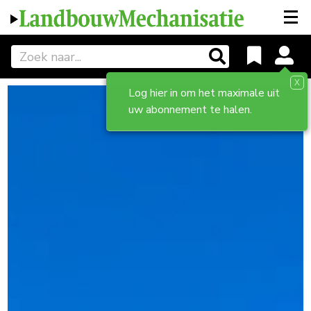
X
Log hier in om het maximale uit
uw abonnement te halen.