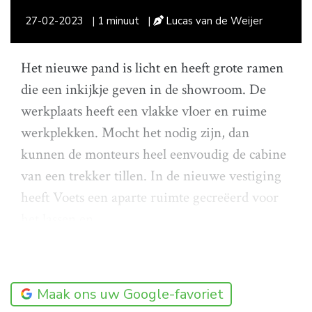
27-02-2023
| 1 minuut
|
Lucas van de Weijer
Het nieuwe pand is licht en heeft grote ramen
die een inkijkje geven in de showroom. De
werkplaats heeft een vlakke vloer en ruime
werkplekken. Mocht het nodig zijn, dan
kunnen de monteurs heel eenvoudig de cabine
van een trekker tillen. In de nieuwe vestiging
heeft Voets een aparte ruimte gecreëerd voor
het lassen en
Maak ons uw Google-favoriet