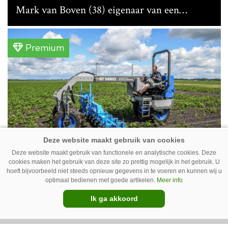
Mark van Boven (38) eigenaar van een
gemengd bedrijf in Erica (Dr.). Achter hun
akkerbouwbedrijf liggen de stallen waar ze
Premium
vleeskippen houden. In de schuur vooraan is
het qua trekkers allemaal blauw, waaronder de
New Holland T7070 voor de trekkertrek.
Deze website maakt gebruik van functionele en analytische cookies. Deze
GT Vario schoffeltrekker is een
cookies maken het gebruik van deze site zo prettig mogelijk in het gebruik. U
hoeft bijvoorbeeld niet steeds opnieuw gegevens in te voeren en kunnen wij u
Drentse doener
optimaal bedienen met goede artikelen.
Meer info
Schoffelspecialist Hengers uit Coevorden (Dr.)
Ik ga akkoord
heeft in samenwerking met machinebouwer