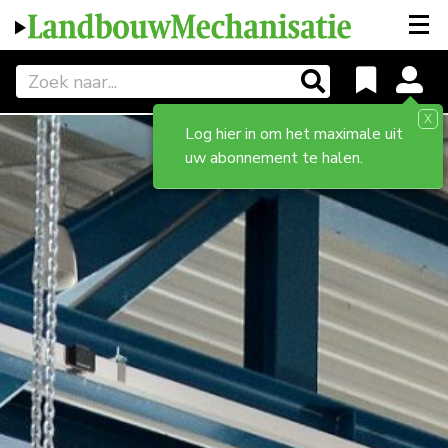
X
Log hier in om het maximale uit
uw abonnement te halen.