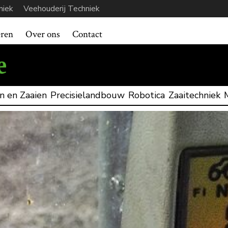
niek
Veehouderij Techniek
eren
Over ons
Contact
n en Zaaien
Precisielandbouw
Robotica
Zaaitechniek