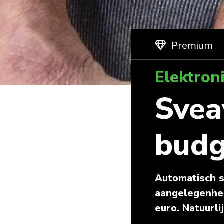
Premium
Elektron
Svea
budg
Automatisch s
aangelegenhei
euro. Natuurli