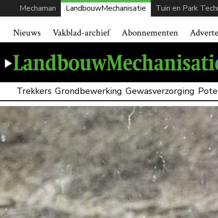
Mechaman
LandbouwMechanisatie
Tuin en Park Tech
Nieuws
Vakblad-archief
Abonnementen
Advert
Trekkers
Grondbewerking
Gewasverzorging
Pote