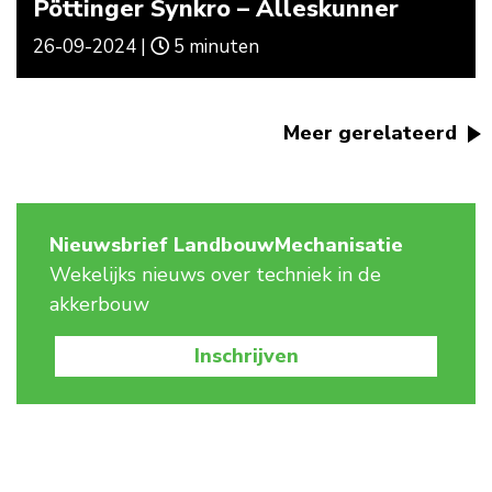
Pöttinger Synkro – Alleskunner
26-09-2024 |
5 minuten
Meer gerelateerd
Nieuwsbrief LandbouwMechanisatie
Wekelijks nieuws over techniek in de
akkerbouw
Inschrijven