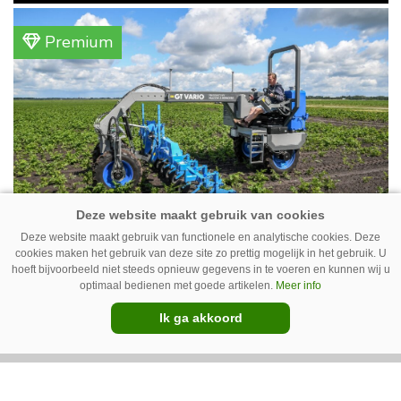
gemengd bedrijf in Erica (Dr.). Achter hun
akkerbouwbedrijf liggen de stallen waar ze
Premium
vleeskippen houden. In de schuur vooraan is
het qua trekkers allemaal blauw, waaronder de
New Holland T7070 voor de trekkertrek.
Deze website maakt gebruik van functionele en analytische cookies. Deze
GT Vario schoffeltrekker is een
cookies maken het gebruik van deze site zo prettig mogelijk in het gebruik. U
Drentse doener
hoeft bijvoorbeeld niet steeds opnieuw gegevens in te voeren en kunnen wij u
optimaal bedienen met goede artikelen.
Meer info
Schoffelspecialist Hengers uit Coevorden (Dr.)
Ik ga akkoord
heeft in samenwerking met machinebouwer
Macon in Kraggenburg (Fl.) een
schoffeltrekker gebouwd. Eenvoudig en licht,