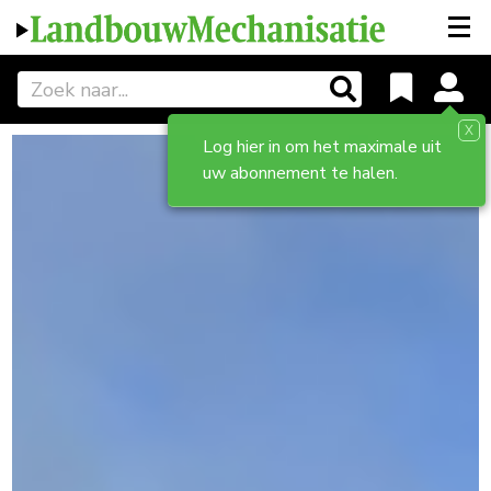
X
Log hier in om het maximale uit
uw abonnement te halen.