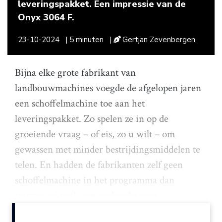
leveringspakket. Een impressie van de
Onyx 3064 F.
23-10-2024
| 5 minuten
|
Gertjan Zevenbergen
Bijna elke grote fabrikant van
landbouwmachines voegde de afgelopen jaren
een schoffelmachine toe aan het
leveringspakket. Zo spelen ze in op de
groeiende vraag – of eis, zo u wilt – om
gewassen met minder bestrijdingsmiddelen te
telen. En hadden de fabrikanten zelf geen
schoffelmachine in het programma dan
startten zij vaak een zoektocht naar