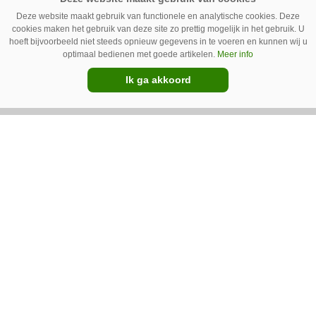
Deze website maakt gebruik van functionele en analytische cookies. Deze
cookies maken het gebruik van deze site zo prettig mogelijk in het gebruik. U
hoeft bijvoorbeeld niet steeds opnieuw gegevens in te voeren en kunnen wij u
optimaal bedienen met goede artikelen.
Meer info
Ik ga akkoord
Erwin van Boven: ‘Mooi voor
erbij’
Erwin van Boven (36) is samen met zijn neef
Mark van Boven (38) eigenaar van een
gemengd bedrijf in Erica (Dr.). Achter hun
akkerbouwbedrijf liggen de stallen waar ze
Premium
vleeskippen houden. In de schuur vooraan is
het qua trekkers allemaal blauw, waaronder de
New Holland T7070 voor de trekkertrek.