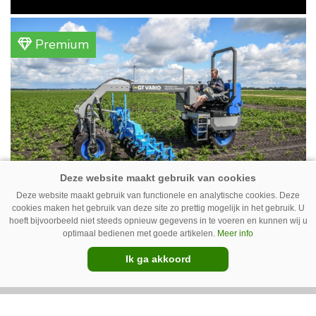
gemengd bedrijf in Erica (Dr.). Achter hun
akkerbouwbedrijf liggen de stallen waar ze
Premium
vleeskippen houden. In de schuur vooraan is
het qua trekkers allemaal blauw, waaronder de
New Holland T7070 voor de trekkertrek.
Deze website maakt gebruik van functionele en analytische cookies. Deze
GT Vario schoffeltrekker is een
cookies maken het gebruik van deze site zo prettig mogelijk in het gebruik. U
hoeft bijvoorbeeld niet steeds opnieuw gegevens in te voeren en kunnen wij u
Drentse doener
optimaal bedienen met goede artikelen.
Meer info
Schoffelspecialist Hengers uit Coevorden (Dr.)
Ik ga akkoord
heeft in samenwerking met machinebouwer
Macon in Kraggenburg (Fl.) een