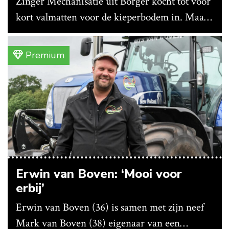
Zinger Mechanisatie uit Borger kocht tot voor
kort valmatten voor de kieperbodem in. Maar
vanwege lange levertijden produceert het
bedrijf ze nu in eigen huis.
Premium
Erwin van Boven: ‘Mooi voor
erbij’
Erwin van Boven (36) is samen met zijn neef
Mark van Boven (38) eigenaar van een