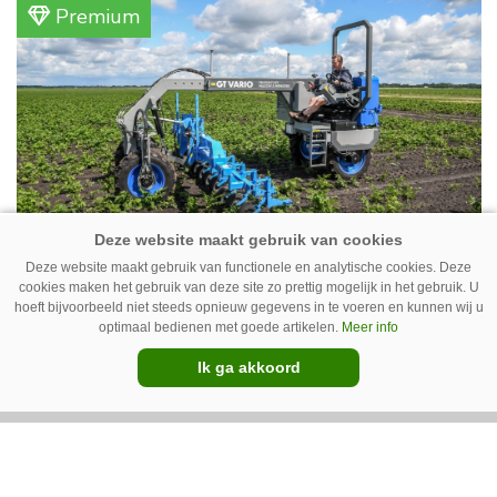
akkerbouwbedrijf liggen de stallen waar ze
Premium
vleeskippen houden. In de schuur vooraan is
het qua trekkers allemaal blauw, waaronder de
New Holland T7070 voor de trekkertrek.
GT Vario schoffeltrekker is een
Deze website maakt gebruik van functionele en analytische cookies. Deze
cookies maken het gebruik van deze site zo prettig mogelijk in het gebruik. U
Drentse doener
hoeft bijvoorbeeld niet steeds opnieuw gegevens in te voeren en kunnen wij u
optimaal bedienen met goede artikelen.
Meer info
Schoffelspecialist Hengers uit Coevorden (Dr.)
Ik ga akkoord
heeft in samenwerking met machinebouwer
Macon in Kraggenburg (Fl.) een
schoffeltrekker gebouwd. Eenvoudig en licht,
Premium
dat waren de vereisten. En dat is met de GT