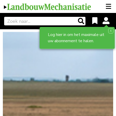
X
Log hier in om het maximale uit
uw abonnement te halen.