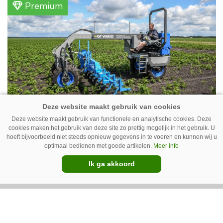
Premium
vleeskippen houden. In de schuur vooraan is
het qua trekkers allemaal blauw, waaronder de
New Holland T7070 voor de trekkertrek.
GT Vario schoffeltrekker is een
Deze website maakt gebruik van functionele en analytische cookies. Deze
cookies maken het gebruik van deze site zo prettig mogelijk in het gebruik. U
Drentse doener
hoeft bijvoorbeeld niet steeds opnieuw gegevens in te voeren en kunnen wij u
optimaal bedienen met goede artikelen.
Meer info
Schoffelspecialist Hengers uit Coevorden (Dr.)
Ik ga akkoord
heeft in samenwerking met machinebouwer
Macon in Kraggenburg (Fl.) een
schoffeltrekker gebouwd. Eenvoudig en licht,
Premium
dat waren de vereisten. En dat is met de GT