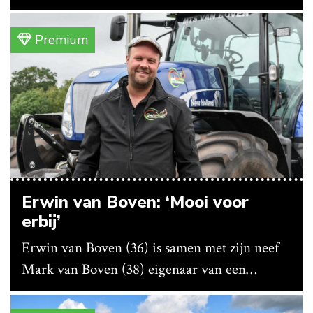
vanwege lange levertijden produceert het
bedrijf ze nu in eigen huis.
Premium
Erwin van Boven: ‘Mooi voor
erbij’
Erwin van Boven (36) is samen met zijn neef
Mark van Boven (38) eigenaar van een
gemengd bedrijf in Erica (Dr.). Achter hun
akkerbouwbedrijf liggen de stallen waar ze