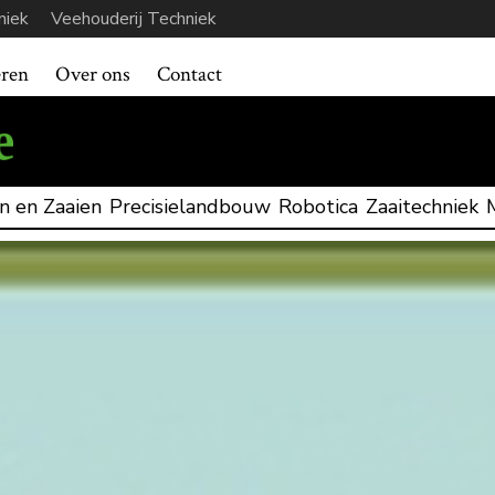
niek
Veehouderij Techniek
eren
Over ons
Contact
n en Zaaien
Precisielandbouw
Robotica
Zaaitechniek