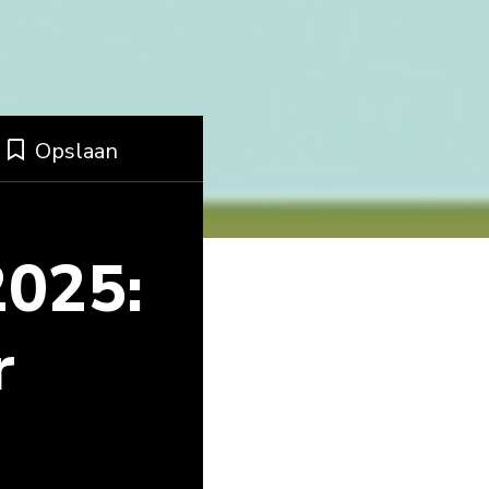
Opslaan
2025:
r