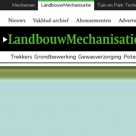
Mechaman
LandbouwMechanisatie
Tuin en Park Tech
Nieuws
Vakblad-archief
Abonnementen
Advert
Trekkers
Grondbewerking
Gewasverzorging
Pote