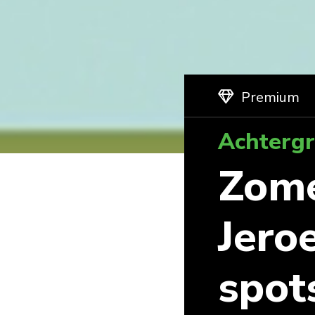
Premium
Achterg
Zome
Jero
spot