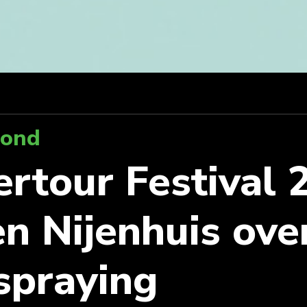
rond
rtour Festival 
en Nijenhuis ove
spraying