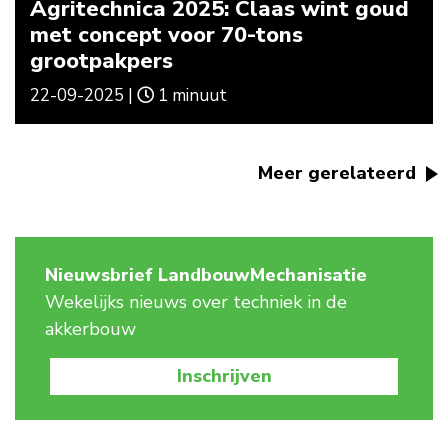
Agritechnica 2025: Claas wint goud
met concept voor 70-tons
grootpakpers
22-09-2025 |
1 minuut
Meer gerelateerd
Nieuwsbrief LandbouwMechanisatie
Wekelijks nieuws over techniek in de
akkerbouw
Inschrijven