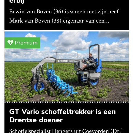
erbij’
Erwin van Boven (36) is samen met zijn neef
Mark van Boven (38) eigenaar van een
gemengd bedrijf in Erica (Dr.). Achter hun
akkerbouwbedrijf liggen de stallen waar ze
Premium
vleeskippen houden. In de schuur vooraan is
het qua trekkers allemaal blauw, waaronder de
New Holland T7070 voor de trekkertrek.
GT Vario schoffeltrekker is een
Drentse doener
Schoffelspecialist Hengers uit Coevorden (Dr.)