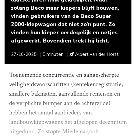
zolang Beco maar kiepers blijft bouwen,
vinden gebruikers van de Beco Super
2000-kiepwagen dat niet zo’n punt. Ze
vinden hun kieper oerdegelijk en netjes
afgewerkt. Bovendien trekt hij licht.
27-10-2025
| 5 minuten
|
Albert van der Horst
Toenemende concurrentie en aangescherpte
veiligheidsvoorschriften (kentekenregistratie,
smallere bakmaten, aanvullende remeisen en
de verplichte bumper aan de achterzijde)
hebben het aantal aanbieders van
landbouwkiepwagens het afgelopen decennium
uitgedund. Zo stopte Miedema (ooit