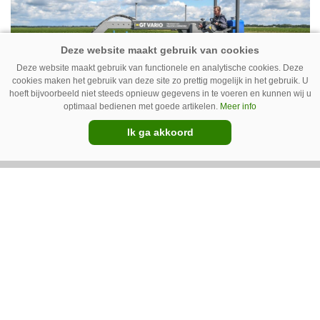
het qua trekkers allemaal blauw, waaronder de
New Holland T7070 voor de trekkertrek.
Deze website maakt gebruik van functionele en analytische cookies. Deze
cookies maken het gebruik van deze site zo prettig mogelijk in het gebruik. U
hoeft bijvoorbeeld niet steeds opnieuw gegevens in te voeren en kunnen wij u
optimaal bedienen met goede artikelen.
Meer info
Ik ga akkoord
GT Vario schoffeltrekker is een
Drentse doener
Schoffelspecialist Hengers uit Coevorden (Dr.)
heeft in samenwerking met machinebouwer
Macon in Kraggenburg (Fl.) een
schoffeltrekker gebouwd. Eenvoudig en licht,
Premium
dat waren de vereisten. En dat is met de GT
Vario aardig gelukt.