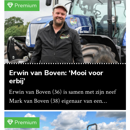
bedrijf ze nu in eigen huis.
Premium
Erwin van Boven: ‘Mooi voor
erbij’
Erwin van Boven (36) is samen met zijn neef
Mark van Boven (38) eigenaar van een
gemengd bedrijf in Erica (Dr.). Achter hun
akkerbouwbedrijf liggen de stallen waar ze
Premium
vleeskippen houden. In de schuur vooraan is