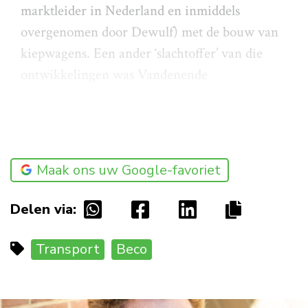
marktleider in Nederland en inmiddels
overgenomen door Dewulf) met de bouw van
kiepwagens. Een ander ‘slachtoffer’ van die
ontwikkelingen was Vandenende
Machinebouw uit Borssele
Maak ons uw Google-favoriet
Delen via:
Transport
Beco