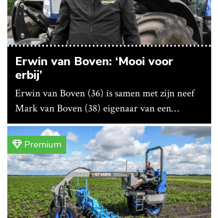
Erwin van Boven: ‘Mooi voor
erbij’
Erwin van Boven (36) is samen met zijn neef
Mark van Boven (38) eigenaar van een
gemengd bedrijf in Erica (Dr.). Achter hun
akkerbouwbedrijf liggen de stallen waar ze
Premium
vleeskippen houden. In de schuur vooraan is
het qua trekkers allemaal blauw, waaronder de
New Holland T7070 voor de trekkertrek.