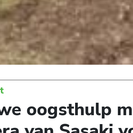
t
we oogsthulp m
ra van Sasaki v