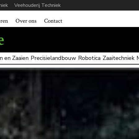
niek
Veehouderij Techniek
eren
Over ons
Contact
n en Zaaien
Precisielandbouw
Robotica
Zaaitechniek