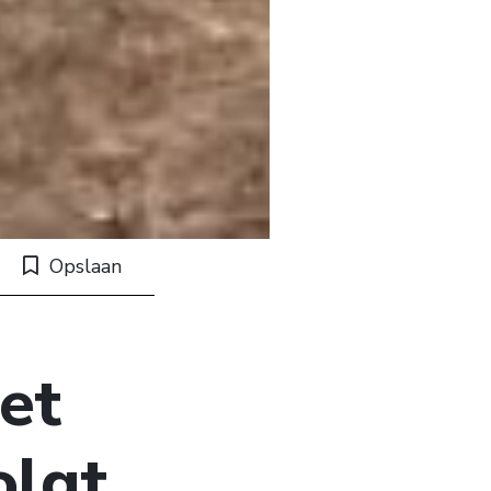
Opslaan
et
olgt