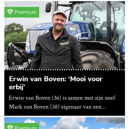
bedrijf ze nu in eigen huis.
Premium
Erwin van Boven: ‘Mooi voor
erbij’
Erwin van Boven (36) is samen met zijn neef
Mark van Boven (38) eigenaar van een
gemengd bedrijf in Erica (Dr.). Achter hun
akkerbouwbedrijf liggen de stallen waar ze
Premium