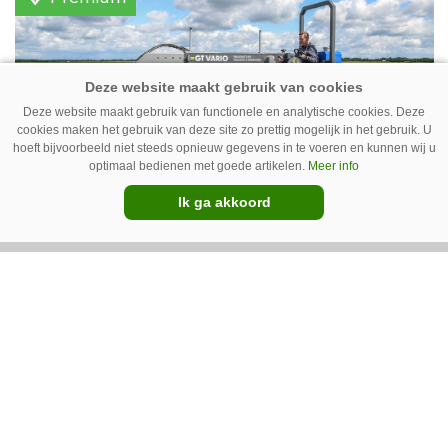
vleeskippen houden. In de schuur vooraan is
het qua trekkers allemaal blauw, waaronder de
New Holland T7070 voor de trekkertrek.
Deze website maakt gebruik van functionele en analytische cookies. Deze
cookies maken het gebruik van deze site zo prettig mogelijk in het gebruik. U
hoeft bijvoorbeeld niet steeds opnieuw gegevens in te voeren en kunnen wij u
optimaal bedienen met goede artikelen.
Meer info
Ik ga akkoord
GT Vario schoffeltrekker is een
Drentse doener
Schoffelspecialist Hengers uit Coevorden (Dr.)
heeft in samenwerking met machinebouwer
Macon in Kraggenburg (Fl.) een
schoffeltrekker gebouwd. Eenvoudig en licht,
Premium
dat waren de vereisten. En dat is met de GT