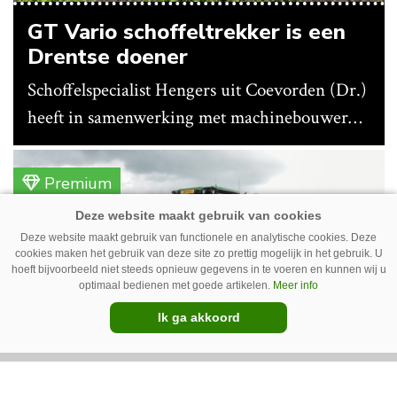
GT Vario schoffeltrekker is een
Drentse doener
Schoffelspecialist Hengers uit Coevorden (Dr.)
heeft in samenwerking met machinebouwer
Macon in Kraggenburg (Fl.) een
schoffeltrekker gebouwd. Eenvoudig en licht,
Premium
dat waren de vereisten. En dat is met de GT
Vario aardig gelukt.
Deze website maakt gebruik van functionele en analytische cookies. Deze
cookies maken het gebruik van deze site zo prettig mogelijk in het gebruik. U
hoeft bijvoorbeeld niet steeds opnieuw gegevens in te voeren en kunnen wij u
optimaal bedienen met goede artikelen.
Meer info
Ik ga akkoord
Photoheyler Spoty 9300 –