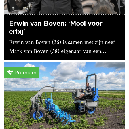
Erwin van Boven: ‘Mooi voor
erbij’
Erwin van Boven (36) is samen met zijn neef
Mark van Boven (38) eigenaar van een
gemengd bedrijf in Erica (Dr.). Achter hun
akkerbouwbedrijf liggen de stallen waar ze
Premium
vleeskippen houden. In de schuur vooraan is
het qua trekkers allemaal blauw, waaronder de
New Holland T7070 voor de trekkertrek.