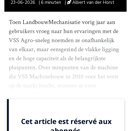
23-06-2026
| 6 minuten
|
Albert van der Horst
Toen LandbouwMechanisatie vorig jaar aan
gebruikers vroeg naar hun ervaringen met de
VSS Agro-sneleg noemden ze onafhankelijk
van elkaar, maar eensgezind de vlakke ligging
en de hoge capaciteit als de belangrijkste
pluspunten. Over minpunten van de machine
die VSS Machinebouw in 2010 voor het eerst
op de markt bracht, moesten ze even
nadenken. Want ja,