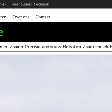
niek
Veehouderij Techniek
eren
Over ons
Contact
n en Zaaien
Precisielandbouw
Robotica
Zaaitechniek