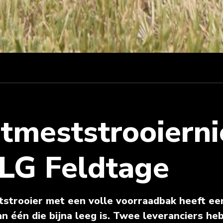
tmeststrooiern
LG Feldtage
strooier met een volle voorraadbak heeft ee
an één die bijna leeg is. Twee leveranciers he