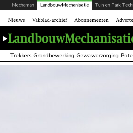
Mechaman
LandbouwMechanisatie
Tuin en Park Tech
Nieuws
Vakblad-archief
Abonnementen
Advert
Trekkers
Grondbewerking
Gewasverzorging
Pote