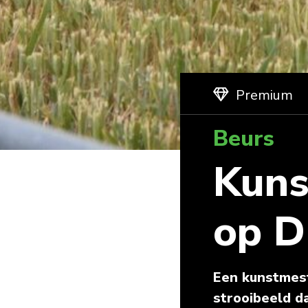
Premium
Beurs
Kuns
op D
Een kunstmest
strooibeeld d