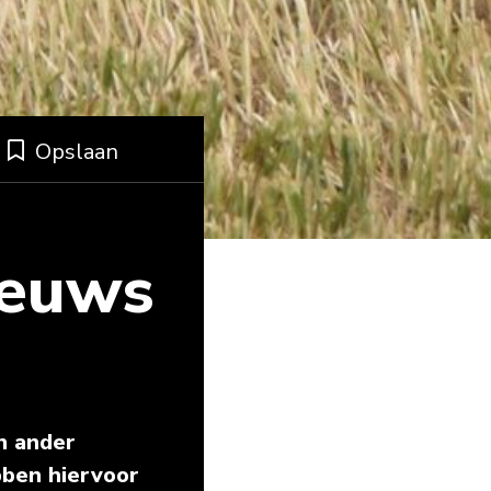
Opslaan
ieuws
n ander
bben hiervoor