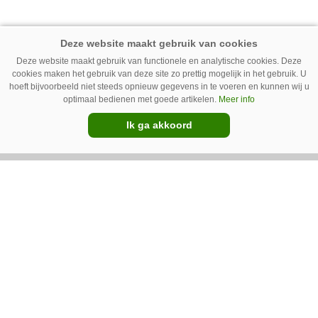
NU IN HET VAKBLAD
Deze website maakt gebruik van functionele en analytische cookies. Deze
cookies maken het gebruik van deze site zo prettig mogelijk in het gebruik. U
hoeft bijvoorbeeld niet steeds opnieuw gegevens in te voeren en kunnen wij u
Premium
optimaal bedienen met goede artikelen.
Meer info
Ik ga akkoord
Zo worden de valmatten van Zibo
gemaakt
Zinger Mechanisatie uit Borger kocht tot voor