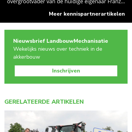
overgrootvader van de huidige eigenaar Franz…
Meer kennispartnerartikelen
Nieuwsbrief LandbouwMechanisatie
Wekelijks nieuws over techniek in de
akkerbouw
Inschrijven
GERELATEERDE ARTIKELEN