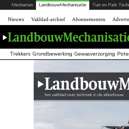
Mechaman
LandbouwMechanisatie
Tuin en Park Tech
Nieuws
Vakblad-archief
Abonnementen
Advert
Trekkers
Grondbewerking
Gewasverzorging
Pote