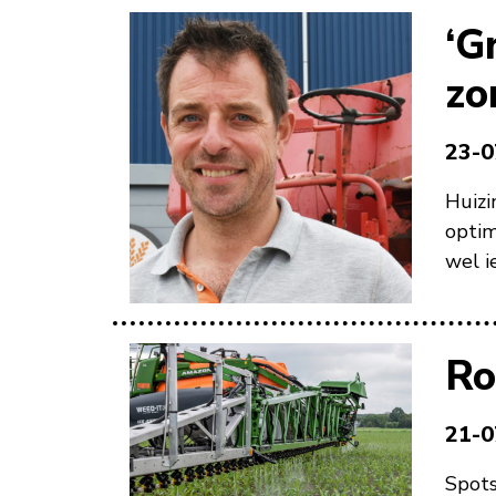
‘G
zo
23-0
Huizi
optim
wel i
Ro
21-0
Spots