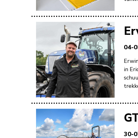
Er
04-0
Erwin
in Er
schuu
trekk
GT
30-0