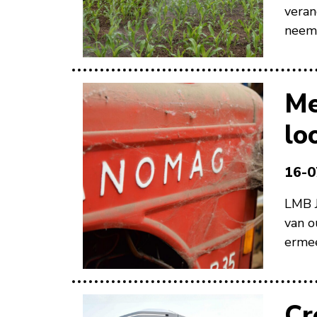
veran
neemt
Me
lo
16-0
LMB J
van o
ermee
Cr