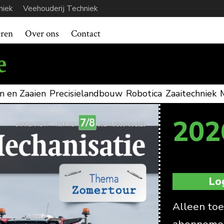
niek
Veehouderij Techniek
eren
Over ons
Contact
n en Zaaien
Precisielandbouw
Robotica
Zaaitechniek
202
Lo
Alleen toe