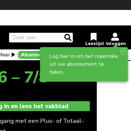
X
Meer
|
Abonneevoordeel
Log hier in om het maximale
uit uw abonnement te
6 – 7/8
halen.
g in en lees het vakblad
gang met een Plus- of Totaal-