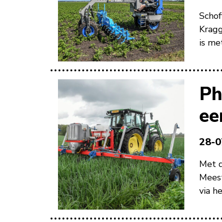
Schof
Kragg
is me
Ph
ee
28-0
Met d
Meest
via h