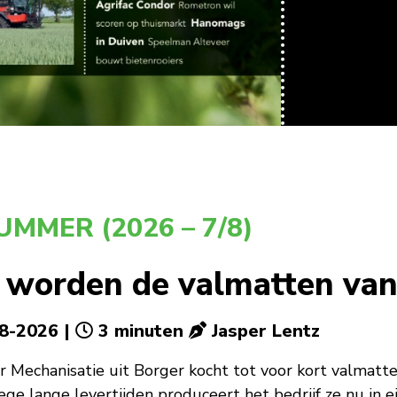
UMMER (2026 – 7/8)
 worden de valmatten van
8-2026 |
3 minuten
Jasper Lentz
r Mechanisatie uit Borger kocht tot voor kort valmatt
ge lange levertijden produceert het bedrijf ze nu in ei