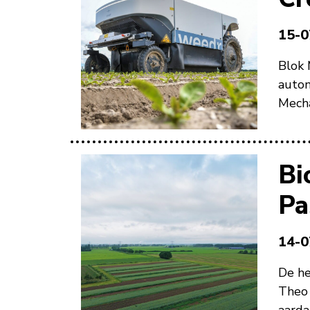
15-0
Blok 
auton
Mecha
Bi
Pa
14-0
De he
Theo 