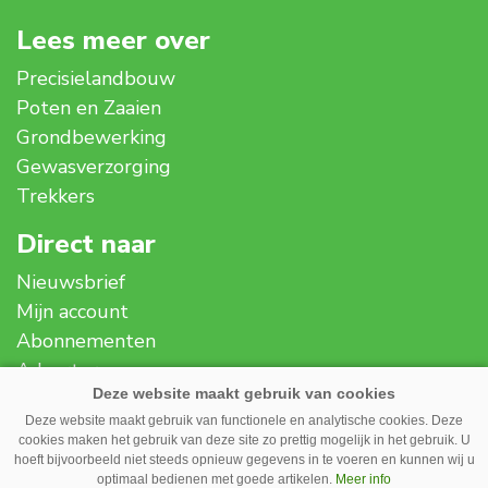
Lees meer over
Precisielandbouw
Poten en Zaaien
Grondbewerking
Gewasverzorging
Trekkers
Direct naar
Nieuwsbrief
Mijn account
Abonnementen
Adverteren
Over ons
Deze website maakt gebruik van functionele en analytische cookies. Deze
Contact
cookies maken het gebruik van deze site zo prettig mogelijk in het gebruik. U
Disclaimer
hoeft bijvoorbeeld niet steeds opnieuw gegevens in te voeren en kunnen wij u
optimaal bedienen met goede artikelen.
Meer info