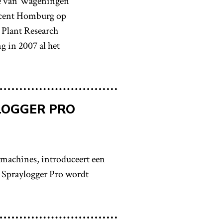
de van Wageningen
ucent Homburg op
Plant Research
 in 2007 al het
LOGGER PRO
achines, introduceert een
e Spraylogger Pro wordt