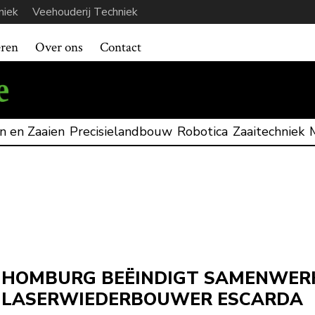
niek
Veehouderij Techniek
eren
Over ons
Contact
n en Zaaien
Precisielandbouw
Robotica
Zaaitechniek
HOMBURG BEËINDIGT SAMENWER
LASERWIEDERBOUWER ESCARDA