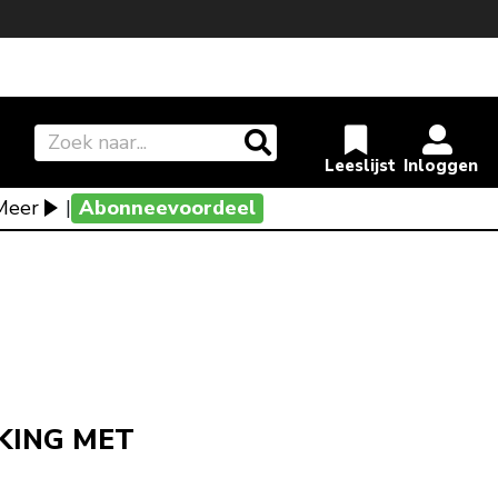
Meer
|
Abonneevoordeel
KING MET