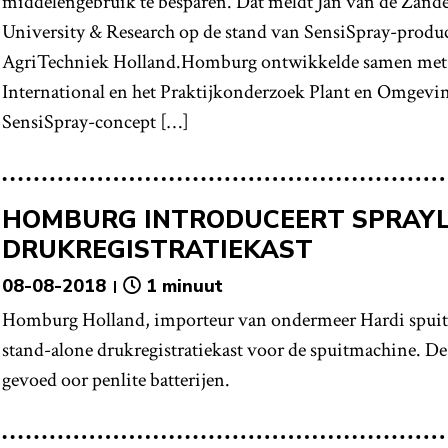
middelengebruik te besparen. Dat meldt Jan van de Zan
University & Research op de stand van SensiSpray-prod
AgriTechniek Holland.Homburg ontwikkelde samen met 
International en het Praktijkonderzoek Plant en Omgeving
SensiSpray-concept […]
HOMBURG INTRODUCEERT SPRAY
DRUKREGISTRATIEKAST
08-08-2018
1 minuut
Homburg Holland, importeur van ondermeer Hardi spuitm
stand-alone drukregistratiekast voor de spuitmachine. D
gevoed oor penlite batterijen.