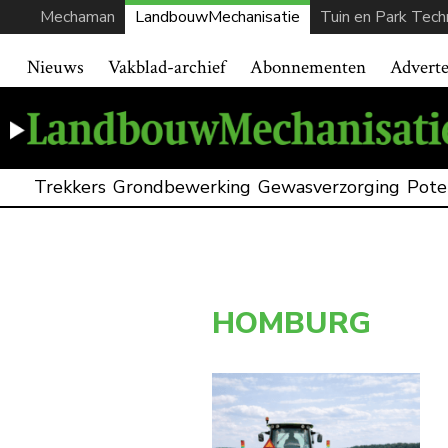
Mechaman
LandbouwMechanisatie
Tuin en Park Tech
Nieuws
Vakblad-archief
Abonnementen
Advert
Trekkers
Grondbewerking
Gewasverzorging
Pote
HOMBURG