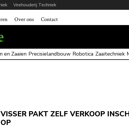
niek
Veehouderij Techniek
eren
Over ons
Contact
n en Zaaien
Precisielandbouw
Robotica
Zaaitechniek
VISSER PAKT ZELF VERKOOP INS
OP