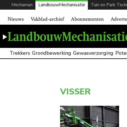
Mechaman
LandbouwMechanisatie
Tuin en Park Tech
Nieuws
Vakblad-archief
Abonnementen
Advert
Trekkers
Grondbewerking
Gewasverzorging
Pote
VISSER