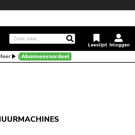
Meer
|
Abonneevoordeel
CHUURMACHINES