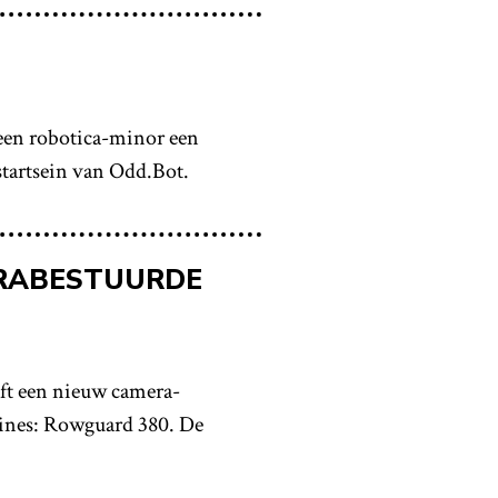
 een robotica-minor een
startsein van Odd.Bot.
RABESTUURDE
ft een nieuw camera-
hines: Rowguard 380. De