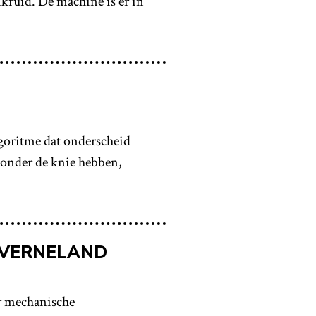
kruid. De machine is er in
lgoritme dat onderscheid
 onder de knie hebben,
KVERNELAND
r mechanische