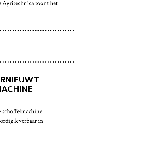
 Agritechnica toont het
ERNIEUWT
MACHINE
e schoffelmachine
rdig leverbaar in