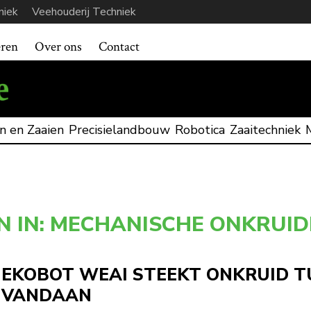
niek
Veehouderij Techniek
eren
Over ons
Contact
n en Zaaien
Precisielandbouw
Robotica
Zaaitechniek
N IN: MECHANISCHE ONKRUID
EKOBOT WEAI STEEKT ONKRUID T
VANDAAN