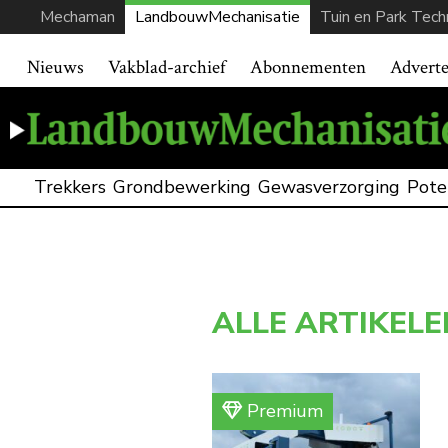
Mechaman
LandbouwMechanisatie
Tuin en Park Tech
Nieuws
Vakblad-archief
Abonnementen
Advert
Trekkers
Grondbewerking
Gewasverzorging
Pote
ALLE ARTIKELE
Premium