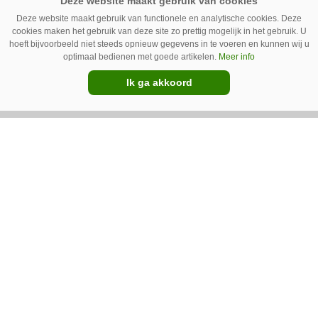
Austrup.
Deze website maakt gebruik van functionele en analytische cookies. Deze
Premium
cookies maken het gebruik van deze site zo prettig mogelijk in het gebruik. U
hoeft bijvoorbeeld niet steeds opnieuw gegevens in te voeren en kunnen wij u
optimaal bedienen met goede artikelen.
Meer info
Ik ga akkoord
Zo wordt een spuitmachine
onderhouden
Op sportvelden en golfbanen wordt de
spuitmachine vooral ingezet voor het toedienen
van vloeibare meststoffen die in water zijn
opgelost. Omdat te veel meststoffen of een