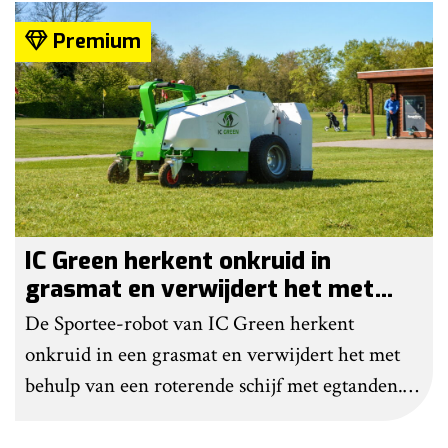
helemaal geen chemie meer wordt gebruikt.
Premium
IC Green herkent onkruid in
grasmat en verwijdert het met
egtanden
De Sportee-robot van IC Green herkent
onkruid in een grasmat en verwijdert het met
behulp van een roterende schijf met egtanden.
Door deze behandeling te herhalen, raakt het
onkruid uitgeput. Na wat aanpassingen kan de