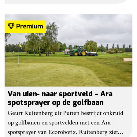
gebruiksgemak. Wel geven zij aan dat enige
ervaring nodig is om onkruid effectief te
bestrijden. Grote kritiekpunten noemen ze niet.
Premium
Wel hebben veel gebruikers wat aanpassingen
gedaan om het werk makkelijker en minder
belastend te maken.
Van uien- naar sportveld – Ara
spotsprayer op de golfbaan
Geurt Ruitenberg uit Putten bestrijdt onkruid
op golfbanen en sportvelden met een Ara-
spotsprayer van Ecorobotix. Ruitenberg ziet