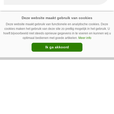
pleksgewijze onkruidbestrijding als een opstapje
naar autonoom werkende laserrobots, waarbij
helemaal geen chemie meer wordt gebruikt.
Premium
Deze website maakt gebruik van functionele en analytische cookies. Deze
cookies maken het gebruik van deze site zo prettig mogelijk in het gebruik. U
hoeft bijvoorbeeld niet steeds opnieuw gegevens in te voeren en kunnen wij u
optimaal bedienen met goede artikelen.
Meer info
Ik ga akkoord
IC Green herkent onkruid in
grasmat en verwijdert het met
egtanden
De Sportee-robot van IC Green herkent
onkruid in een grasmat en verwijdert het met
behulp van een roterende schijf met egtanden.