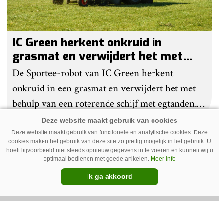
IC Green herkent onkruid in
grasmat en verwijdert het met
egtanden
De Sportee-robot van IC Green herkent
onkruid in een grasmat en verwijdert het met
behulp van een roterende schijf met egtanden.
Door deze behandeling te herhalen, raakt het
onkruid uitgeput. Na wat aanpassingen kan de
Deze website maakt gebruik van functionele en analytische cookies. Deze
cookies maken het gebruik van deze site zo prettig mogelijk in het gebruik. U
robot ook kunstgras borstelen.
hoeft bijvoorbeeld niet steeds opnieuw gegevens in te voeren en kunnen wij u
Premium
optimaal bedienen met goede artikelen.
Meer info
Ik ga akkoord