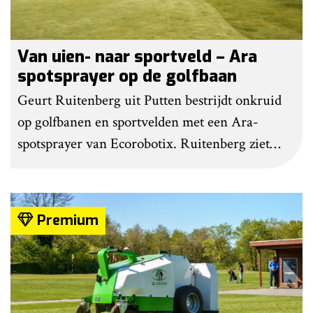
Van uien- naar sportveld – Ara
spotsprayer op de golfbaan
Geurt Ruitenberg uit Putten bestrijdt onkruid
op golfbanen en sportvelden met een Ara-
spotsprayer van Ecorobotix. Ruitenberg ziet
pleksgewijze onkruidbestrijding als een opstapje
naar autonoom werkende laserrobots, waarbij
helemaal geen chemie meer wordt gebruikt.
Premium