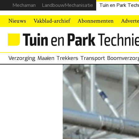
Mechaman
LandbouwMechanisatie
Tuin en Park Tech
Nieuws
Vakblad-archief
Abonnementen
Advert
Verzorging
Maaien
Trekkers
Transport
Boomverzor