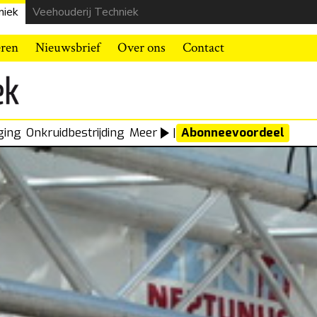
niek
Veehouderij Techniek
eren
Nieuwsbrief
Over ons
Contact
ging
Onkruidbestrijding
Meer
|
Abonneevoordeel