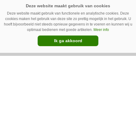
Deze website maakt gebruik van functionele en analytische cookies. Deze
cookies maken het gebruik van deze site zo prettig mogelijk in het gebruik. U
hoeft bijvoorbeeld niet steeds opnieuw gegevens in te voeren en kunnen wij u
optimaal bedienen met goede artikelen.
Meer info
IC Green herkent onkruid in
grasmat en verwijdert het met
Ik ga akkoord
egtanden
De Sportee-robot van IC Green herkent
onkruid in een grasmat en verwijdert het met
behulp van een roterende schijf met egtanden.
Door deze behandeling te herhalen, raakt het
onkruid uitgeput. Na wat aanpassingen kan de
robot ook kunstgras borstelen.
Premium