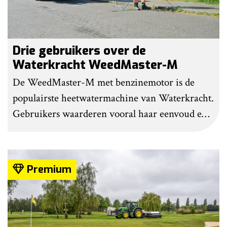
Drie gebruikers over de
Waterkracht WeedMaster-M
De WeedMaster-M met benzinemotor is de
populairste heetwatermachine van Waterkracht.
Gebruikers waarderen vooral haar eenvoud en
gebruiksgemak. Wel geven zij aan dat enige
ervaring nodig is om onkruid effectief te
bestrijden. Grote kritiekpunten noemen ze niet.
Premium
Wel hebben veel gebruikers wat aanpassingen
gedaan om het werk makkelijker en minder
belastend te maken.