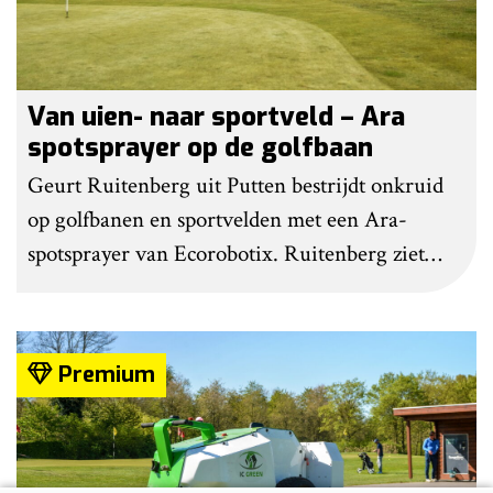
Van uien- naar sportveld – Ara
spotsprayer op de golfbaan
Geurt Ruitenberg uit Putten bestrijdt onkruid
op golfbanen en sportvelden met een Ara-
spotsprayer van Ecorobotix. Ruitenberg ziet
pleksgewijze onkruidbestrijding als een opstapje
naar autonoom werkende laserrobots, waarbij
helemaal geen chemie meer wordt gebruikt.
Premium