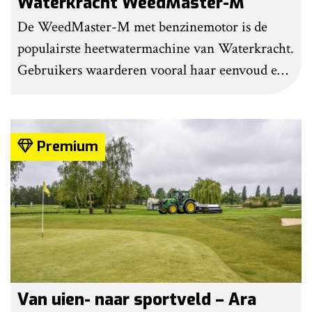
Waterkracht WeedMaster-M
De WeedMaster-M met benzinemotor is de
populairste heetwatermachine van Waterkracht.
Gebruikers waarderen vooral haar eenvoud en
gebruiksgemak. Wel geven zij aan dat enige
ervaring nodig is om onkruid effectief te
bestrijden. Grote kritiekpunten noemen ze niet.
Premium
Wel hebben veel gebruikers wat aanpassingen
gedaan om het werk makkelijker en minder
belastend te maken.
Van uien- naar sportveld – Ara