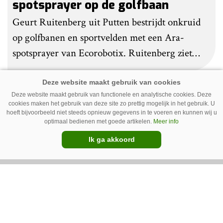
spotsprayer op de golfbaan
Geurt Ruitenberg uit Putten bestrijdt onkruid
op golfbanen en sportvelden met een Ara-
spotsprayer van Ecorobotix. Ruitenberg ziet
pleksgewijze onkruidbestrijding als een opstapje
naar autonoom werkende laserrobots, waarbij
Deze website maakt gebruik van functionele en analytische cookies. Deze
helemaal geen chemie meer wordt gebruikt.
cookies maken het gebruik van deze site zo prettig mogelijk in het gebruik. U
Premium
hoeft bijvoorbeeld niet steeds opnieuw gegevens in te voeren en kunnen wij u
optimaal bedienen met goede artikelen.
Meer info
Ik ga akkoord
IC Green herkent onkruid in