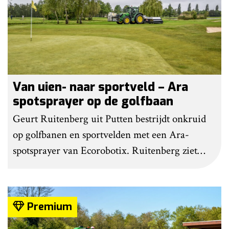
Van uien- naar sportveld – Ara
spotsprayer op de golfbaan
Geurt Ruitenberg uit Putten bestrijdt onkruid
op golfbanen en sportvelden met een Ara-
spotsprayer van Ecorobotix. Ruitenberg ziet
pleksgewijze onkruidbestrijding als een opstapje
naar autonoom werkende laserrobots, waarbij
helemaal geen chemie meer wordt gebruikt.
Premium