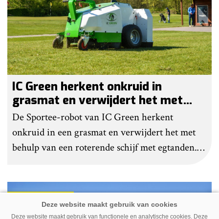
IC Green herkent onkruid in
grasmat en verwijdert het met
egtanden
De Sportee-robot van IC Green herkent
onkruid in een grasmat en verwijdert het met
behulp van een roterende schijf met egtanden.
Door deze behandeling te herhalen, raakt het
onkruid uitgeput. Na wat aanpassingen kan de
robot ook kunstgras borstelen.
Premium
Deze website maakt gebruik van functionele en analytische cookies. Deze