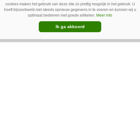
cookies maken het gebruik van deze site zo prettig mogelijk in het gebruik. U
hoeft bijvoorbeeld niet steeds opnieuw gegevens in te voeren en kunnen wij u
optimaal bedienen met goede artikelen.
Meer info
Ik ga akkoord
Austrup FZE 1300 wiedt de paden
Groenaannemer Drijfhout uit Sint
Annaparochie (Fr.) wilde zelf een machine
bouwen voor de bestrijding van onkruid op
halfverhardingen. Maar op De Groene Sector
Vakbeurs stuitte het bedrijf op de FZE 1300 van
Austrup.
Premium