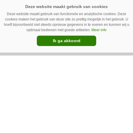
robot ook kunstgras borstelen.
Premium
Deze website maakt gebruik van functionele en analytische cookies. Deze
cookies maken het gebruik van deze site zo prettig mogelijk in het gebruik. U
hoeft bijvoorbeeld niet steeds opnieuw gegevens in te voeren en kunnen wij u
optimaal bedienen met goede artikelen.
Meer info
Ik ga akkoord
Austrup FZE 1300 wiedt de paden
Groenaannemer Drijfhout uit Sint
Annaparochie (Fr.) wilde zelf een machine
bouwen voor de bestrijding van onkruid op
halfverhardingen. Maar op De Groene Sector
Vakbeurs stuitte het bedrijf op de FZE 1300 van