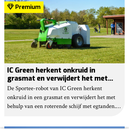
helemaal geen chemie meer wordt gebruikt.
Premium
IC Green herkent onkruid in
grasmat en verwijdert het met
egtanden
De Sportee-robot van IC Green herkent
onkruid in een grasmat en verwijdert het met
behulp van een roterende schijf met egtanden.
Door deze behandeling te herhalen, raakt het
onkruid uitgeput. Na wat aanpassingen kan de