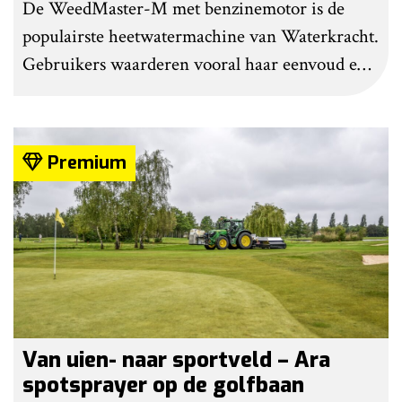
De WeedMaster-M met benzinemotor is de
populairste heetwatermachine van Waterkracht.
Gebruikers waarderen vooral haar eenvoud en
gebruiksgemak. Wel geven zij aan dat enige
ervaring nodig is om onkruid effectief te
bestrijden. Grote kritiekpunten noemen ze niet.
Premium
Wel hebben veel gebruikers wat aanpassingen
gedaan om het werk makkelijker en minder
belastend te maken.
Van uien- naar sportveld – Ara
spotsprayer op de golfbaan