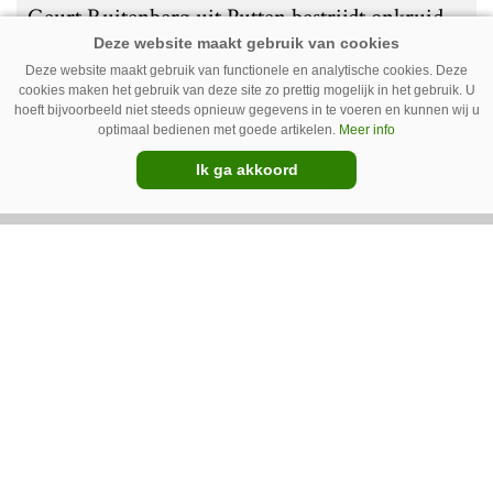
Geurt Ruitenberg uit Putten bestrijdt onkruid
op golfbanen en sportvelden met een Ara-
Deze website maakt gebruik van functionele en analytische cookies. Deze
spotsprayer van Ecorobotix. Ruitenberg ziet
cookies maken het gebruik van deze site zo prettig mogelijk in het gebruik. U
hoeft bijvoorbeeld niet steeds opnieuw gegevens in te voeren en kunnen wij u
pleksgewijze onkruidbestrijding als een opstapje
optimaal bedienen met goede artikelen.
Meer info
naar autonoom werkende laserrobots, waarbij
Ik ga akkoord
helemaal geen chemie meer wordt gebruikt.
Premium
IC Green herkent onkruid in
grasmat en verwijdert het met