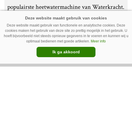
populairste heetwatermachine van Waterkracht.
Gebruikers waarderen vooral haar eenvoud en
gebruiksgemak. Wel geven zij aan dat enige
Deze website maakt gebruik van functionele en analytische cookies. Deze
cookies maken het gebruik van deze site zo prettig mogelijk in het gebruik. U
ervaring nodig is om onkruid effectief te
hoeft bijvoorbeeld niet steeds opnieuw gegevens in te voeren en kunnen wij u
optimaal bedienen met goede artikelen.
Meer info
bestrijden. Grote kritiekpunten noemen ze niet.
Premium
Wel hebben veel gebruikers wat aanpassingen
Ik ga akkoord
gedaan om het werk makkelijker en minder
belastend te maken.
Van uien- naar sportveld – Ara
spotsprayer op de golfbaan
Geurt Ruitenberg uit Putten bestrijdt onkruid