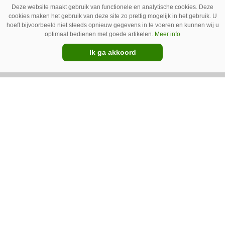
Deze website maakt gebruik van functionele en analytische cookies. Deze
ervaring nodig is om onkruid effectief te
cookies maken het gebruik van deze site zo prettig mogelijk in het gebruik. U
bestrijden. Grote kritiekpunten noemen ze niet.
hoeft bijvoorbeeld niet steeds opnieuw gegevens in te voeren en kunnen wij u
Premium
optimaal bedienen met goede artikelen.
Meer info
Wel hebben veel gebruikers wat aanpassingen
Ik ga akkoord
gedaan om het werk makkelijker en minder
belastend te maken.
Van uien- naar sportveld – Ara
spotsprayer op de golfbaan
Geurt Ruitenberg uit Putten bestrijdt onkruid
op golfbanen en sportvelden met een Ara-
spotsprayer van Ecorobotix. Ruitenberg ziet
pleksgewijze onkruidbestrijding als een opstapje