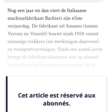
Nog een jaar en dan viert de Italiaanse
machinefabrikant Barbieri zijn 65ste
verjaardag. De fabrikant uit Sossano (tussen
Verona en Venetië) bouwt sinds 1958 vooral
eenassige trekkers (en werktuigen daarvoor)
en transportvoertuigen. Sinds een aantal jaren
brengt de fabrikant daarnaast een op afstand
bestuurbare hellingmaaier op rupsen op de
markt: de X-Rot. Die is er