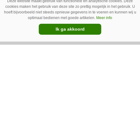
Deze website maakt gebruik van functionele en analytische cookies. Deze
spotsprayer van Ecorobotix. Ruitenberg ziet
cookies maken het gebruik van deze site zo prettig mogelijk in het gebruik. U
hoeft bijvoorbeeld niet steeds opnieuw gegevens in te voeren en kunnen wij u
pleksgewijze onkruidbestrijding als een opstapje
optimaal bedienen met goede artikelen.
Meer info
naar autonoom werkende laserrobots, waarbij
Ik ga akkoord
helemaal geen chemie meer wordt gebruikt.
Premium
IC Green herkent onkruid in
grasmat en verwijdert het met
egtanden
De Sportee-robot van IC Green herkent
onkruid in een grasmat en verwijdert het met