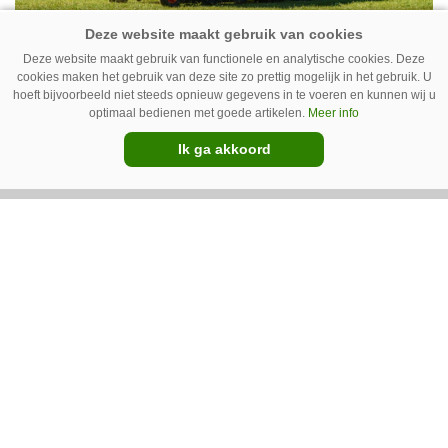
Deze website maakt gebruik van functionele en analytische cookies. Deze
IC Green herkent onkruid in
cookies maken het gebruik van deze site zo prettig mogelijk in het gebruik. U
hoeft bijvoorbeeld niet steeds opnieuw gegevens in te voeren en kunnen wij u
grasmat en verwijdert het met
optimaal bedienen met goede artikelen.
Meer info
egtanden
De Sportee-robot van IC Green herkent
Ik ga akkoord
onkruid in een grasmat en verwijdert het met
behulp van een roterende schijf met egtanden.
Door deze behandeling te herhalen, raakt het
onkruid uitgeput. Na wat aanpassingen kan de
robot ook kunstgras borstelen.
Premium