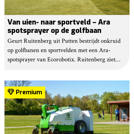
Van uien- naar sportveld – Ara
spotsprayer op de golfbaan
Geurt Ruitenberg uit Putten bestrijdt onkruid
op golfbanen en sportvelden met een Ara-
spotsprayer van Ecorobotix. Ruitenberg ziet
pleksgewijze onkruidbestrijding als een opstapje
naar autonoom werkende laserrobots, waarbij
helemaal geen chemie meer wordt gebruikt.
Premium