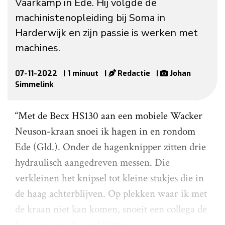
Vaarkamp in Ede. Hij volgde de
machinistenopleiding bij Soma in
Harderwijk en zijn passie is werken met
machines.
07-11-2022
| 1 minuut
|
Redactie
|
Johan
Simmelink
“Met de Becx HS130 aan een mobiele Wacker
Neuson-kraan snoei ik hagen in en rondom
Ede (Gld.). Onder de hagenknipper zitten drie
hydraulisch aangedreven messen. Die
verkleinen het knipsel tot kleine stukjes die in
de haag achterblijven. Op plekken waar ik met
de kraan niet kan komen, snoeit een collega de
haag met een hagenknipper