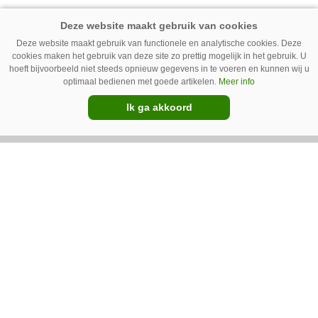
ervaring nodig is om onkruid effectief te
bestrijden. Grote kritiekpunten noemen ze niet.
Premium
Deze website maakt gebruik van functionele en analytische cookies. Deze
Wel hebben veel gebruikers wat aanpassingen
cookies maken het gebruik van deze site zo prettig mogelijk in het gebruik. U
hoeft bijvoorbeeld niet steeds opnieuw gegevens in te voeren en kunnen wij u
gedaan om het werk makkelijker en minder
optimaal bedienen met goede artikelen.
Meer info
belastend te maken.
Ik ga akkoord
Van uien- naar sportveld – Ara
spotsprayer op de golfbaan
Geurt Ruitenberg uit Putten bestrijdt onkruid
op golfbanen en sportvelden met een Ara-
spotsprayer van Ecorobotix. Ruitenberg ziet
pleksgewijze onkruidbestrijding als een opstapje