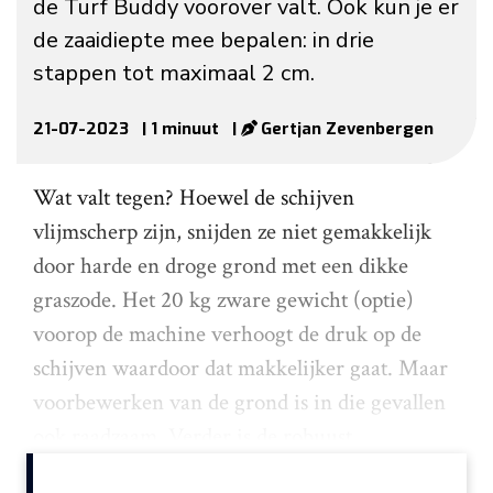
de Turf Buddy voorover valt. Ook kun je er
de zaaidiepte mee bepalen: in drie
stappen tot maximaal 2 cm.
21-07-2023
| 1 minuut
|
Gertjan Zevenbergen
Wat valt tegen? Hoewel de schijven
vlijmscherp zijn, snijden ze niet gemakkelijk
door harde en droge grond met een dikke
graszode. Het 20 kg zware gewicht (optie)
voorop de machine verhoogt de druk op de
schijven waardoor dat makkelijker gaat. Maar
voorbewerken van de grond is in die gevallen
ook raadzaam. Verder is de robuust