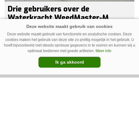
Drie gebruikers over de
Waterkracht WeedMaster-M
De WeedMaster-M met benzinemotor is de
Deze website maakt gebruik van functionele en analytische cookies. Deze
populairste heetwatermachine van Waterkracht.
cookies maken het gebruik van deze site zo prettig mogelijk in het gebruik. U
hoeft bijvoorbeeld niet steeds opnieuw gegevens in te voeren en kunnen wij u
Gebruikers waarderen vooral haar eenvoud en
optimaal bedienen met goede artikelen.
Meer info
gebruiksgemak. Wel geven zij aan dat enige
Ik ga akkoord
ervaring nodig is om onkruid effectief te
bestrijden. Grote kritiekpunten noemen ze niet.
Premium
Wel hebben veel gebruikers wat aanpassingen
gedaan om het werk makkelijker en minder
belastend te maken.