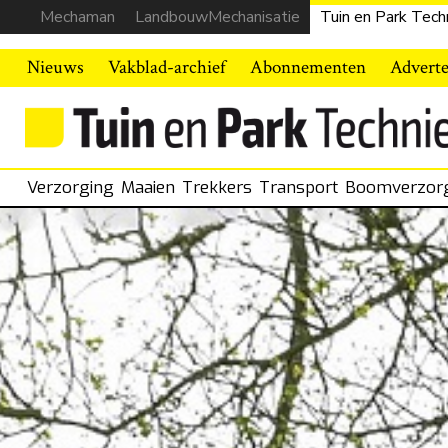
Mechaman
LandbouwMechanisatie
Tuin en Park Tech
Nieuws
Vakblad-archief
Abonnementen
Advert
Verzorging
Maaien
Trekkers
Transport
Boomverzor