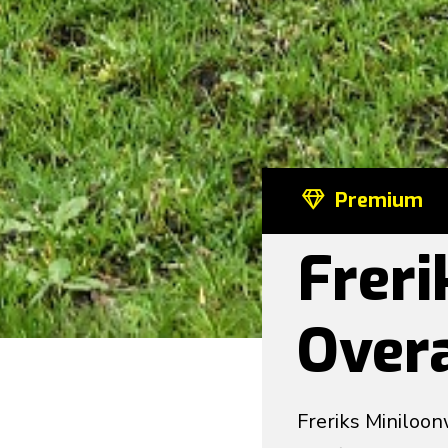
Premium
Freri
Over
Freriks Miniloo