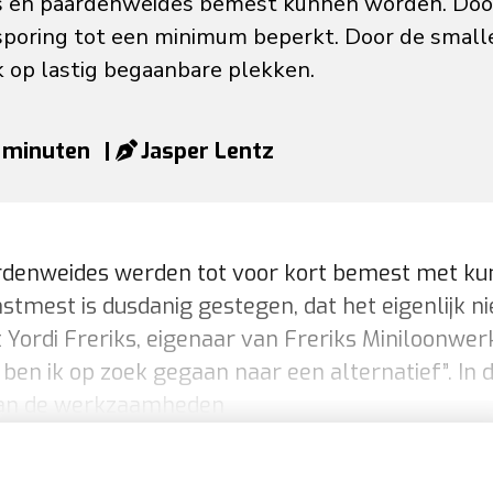
 en paardenweides bemest kunnen worden. Door
nsporing tot een minimum beperkt. Door de small
k op lastig begaanbare plekken.
3 minuten
|
Jasper Lentz
denweides werden tot voor kort bemest met ku
nstmest is dusdanig gestegen, dat het eigenlijk n
lt Yordi Freriks, eigenaar van Freriks Miniloonwe
 ben ik op zoek gegaan naar een alternatief”. In 
n van de werkzaamheden