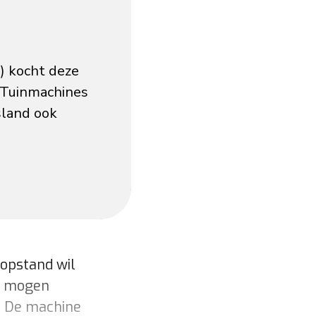
) kocht deze
 Tuinmachines
sland ook
topstand wil
, mogen
.” De machine