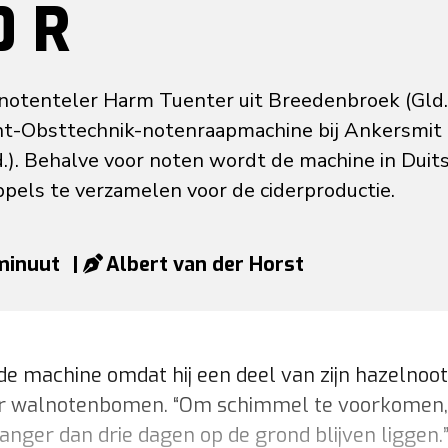
0 R
lnotenteler Harm Tuenter uit Breedenbroek (Gld.
t-Obsttechnik-notenraapmachine bij Ankersmit
d.). Behalve voor noten wordt de machine in Duit
pels te verzamelen voor de ciderproductie.
 minuut
|
Albert van der Horst
de machine omdat hij een deel van zijn hazelnoo
r walnotenbomen. “Om schimmel te voorkomen
anger dan drie dagen op de grond blijven liggen