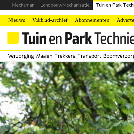
Mechaman
LandbouwMechanisatie
Tuin en Park Tech
Nieuws
Vakblad-archief
Abonnementen
Advert
Verzorging
Maaien
Trekkers
Transport
Boomverzor