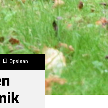
Opslaan
en
nik