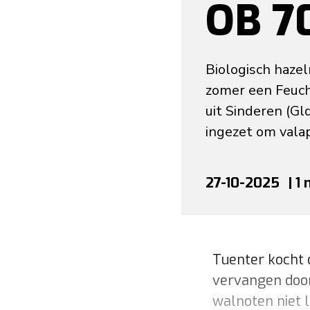
OB 7
Biologisch haze
zomer een Feuch
uit Sinderen (Gl
ingezet om valap
27-10-2025
| 1
Tuenter kocht 
vervangen doo
walnoten niet l