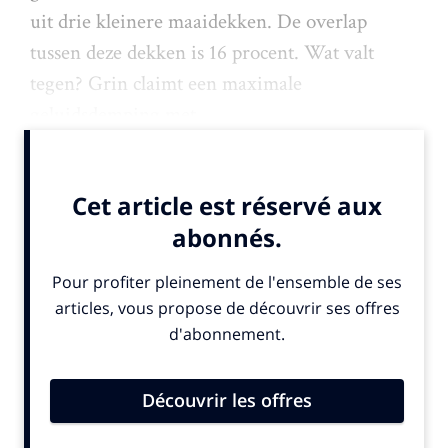
uit drie kleinere maaidekken. De overlap
tussen deze dekken is 16 procent. Wat valt
tegen? Grin claimt een maximale
geluidsdemping met