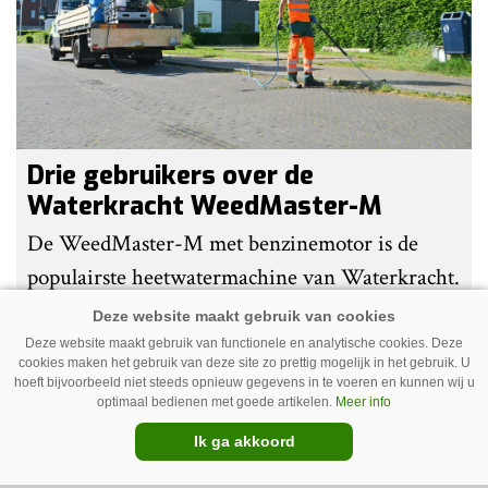
Drie gebruikers over de
Waterkracht WeedMaster-M
De WeedMaster-M met benzinemotor is de
populairste heetwatermachine van Waterkracht.
Gebruikers waarderen vooral haar eenvoud en
gebruiksgemak. Wel geven zij aan dat enige
Deze website maakt gebruik van functionele en analytische cookies. Deze
cookies maken het gebruik van deze site zo prettig mogelijk in het gebruik. U
ervaring nodig is om onkruid effectief te
hoeft bijvoorbeeld niet steeds opnieuw gegevens in te voeren en kunnen wij u
optimaal bedienen met goede artikelen.
Meer info
bestrijden. Grote kritiekpunten noemen ze niet.
Premium
Wel hebben veel gebruikers wat aanpassingen
Ik ga akkoord
gedaan om het werk makkelijker en minder