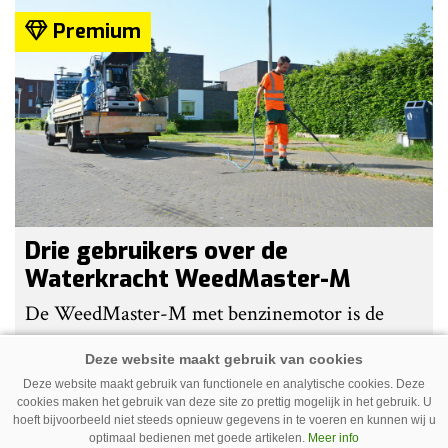
Premium
Drie gebruikers over de
Waterkracht WeedMaster-M
De WeedMaster-M met benzinemotor is de
populairste heetwatermachine van Waterkracht.
Gebruikers waarderen vooral haar eenvoud en
Deze website maakt gebruik van functionele en analytische cookies. Deze
gebruiksgemak. Wel geven zij aan dat enige
cookies maken het gebruik van deze site zo prettig mogelijk in het gebruik. U
hoeft bijvoorbeeld niet steeds opnieuw gegevens in te voeren en kunnen wij u
ervaring nodig is om onkruid effectief te
optimaal bedienen met goede artikelen.
Meer info