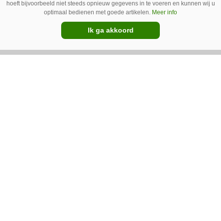
hoeft bijvoorbeeld niet steeds opnieuw gegevens in te voeren en kunnen wij u
optimaal bedienen met goede artikelen.
Meer info
Lees meer over
Ik ga akkoord
Boomverzorging
Maaien
Onkruidbestrijding
Werktuigdragers
Winterdienst
Direct naar
Nieuwsbrief
Mijn account
Abonnementen
Adverteren
Over ons
Contact