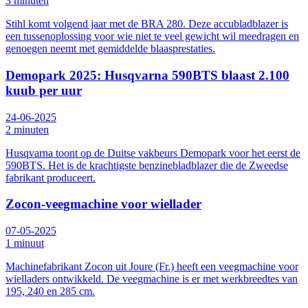
3 minuten
Stihl komt volgend jaar met de BRA 280. Deze accubladblazer is
een tussenoplossing voor wie niet te veel gewicht wil meedragen en
genoegen neemt met gemiddelde blaasprestaties.
Demopark 2025: Husqvarna 590BTS blaast 2.100
kuub per uur
24-06-2025
2 minuten
Husqvarna toont op de Duitse vakbeurs Demopark voor het eerst de
590BTS. Het is de krachtigste benzinebladblazer die de Zweedse
fabrikant produceert.
Zocon-veegmachine voor wiellader
07-05-2025
1 minuut
Machinefabrikant Zocon uit Joure (Fr.) heeft een veegmachine voor
wielladers ontwikkeld. De veegmachine is er met werkbreedtes van
195, 240 en 285 cm.