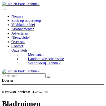
Nieuws
Zoek op onderwerp
Vakblad-archief
Abonnementen
Adverteren
Nieuwsbrief
Over ons
Contact
Onze titels
Mechaman
LandbouwMechanisatie
Veehouderij Techniek
Dossier
Nieuwste bericht: 11-03-2026
Bladruimen