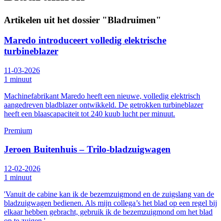
Artikelen uit het dossier "Bladruimen"
Maredo introduceert volledig elektrische
turbineblazer
11-03-2026
1 minuut
Machinefabrikant Maredo heeft een nieuwe, volledig elektrisch
aangedreven bladblazer ontwikkeld. De getrokken turbineblazer
heeft een blaascapaciteit tot 240 kuub lucht per minuut.
Premium
Jeroen Buitenhuis – Trilo-bladzuigwagen
12-02-2026
1 minuut
'Vanuit de cabine kan ik de bezemzuigmond en de zuigslang van de
bladzuigwagen bedienen. Als mijn collega’s het blad op een regel bij
elkaar hebben gebracht, gebruik ik de bezemzuigmond om het blad
op te zuigen.'