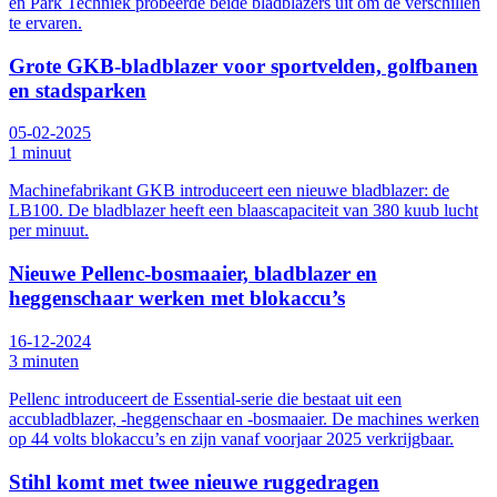
en Park Techniek probeerde beide bladblazers uit om de verschillen
te ervaren.
Grote GKB-bladblazer voor sportvelden, golfbanen
en stadsparken
05-02-2025
1 minuut
Machinefabrikant GKB introduceert een nieuwe bladblazer: de
LB100. De bladblazer heeft een blaascapaciteit van 380 kuub lucht
per minuut.
Nieuwe Pellenc-bosmaaier, bladblazer en
heggenschaar werken met blokaccu’s
16-12-2024
3 minuten
Pellenc introduceert de Essential-serie die bestaat uit een
accubladblazer, -heggenschaar en -bosmaaier. De machines werken
op 44 volts blokaccu’s en zijn vanaf voorjaar 2025 verkrijgbaar.
Stihl komt met twee nieuwe ruggedragen