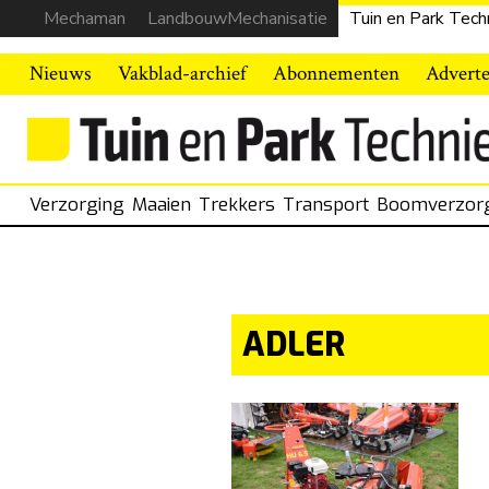
Mechaman
LandbouwMechanisatie
Tuin en Park Tech
Nieuws
Vakblad-archief
Abonnementen
Advert
Verzorging
Maaien
Trekkers
Transport
Boomverzor
ADLER