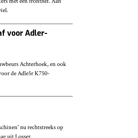
kers met een fronthef. Aan
iel.
f voor Adler-
uwbeurs Achterhoek, en ook
voor de Adle5r K750-
chinen' nu rechtstreeks op
g uit Losser.