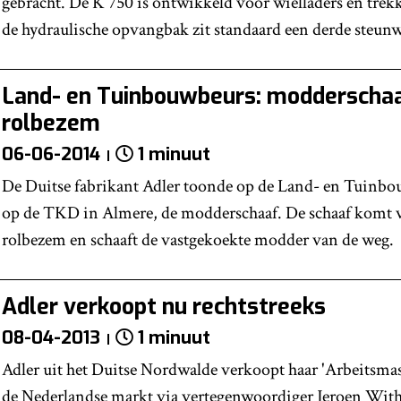
gebracht. De K 750 is ontwikkeld voor wielladers en trek
de hydraulische opvangbak zit standaard een derde steunw
Land- en Tuinbouwbeurs: modderschaa
rolbezem
06-06-2014
1 minuut
De Duitse fabrikant Adler toonde op de Land- en Tuinbo
op de TKD in Almere, de modderschaaf. De schaaf komt 
rolbezem en schaaft de vastgekoekte modder van de weg.
Adler verkoopt nu rechtstreeks
08-04-2013
1 minuut
Adler uit het Duitse Nordwalde verkoopt haar 'Arbeitsmas
de Nederlandse markt via vertegenwoordiger Jeroen Witha